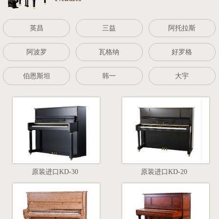
英昌
三益
阿托拉斯
阿波罗
瓦格纳
好罗格
伯恩斯坦
韩一
大宇
原装进口KD-30
原装进口KD-20