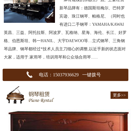
新琴品牌有：德国斯坦梅尔、巴特罗
宾逊、珠江钢琴、帕格尼、（同时也
有进口二手钢琴：YAMAHA/KAWAI
英昌、三益、阿托拉斯、阿波罗、瓦格纳、星海、海伦、长江、好罗
格、伯恩斯坦、韩一HANIL、大宇DAEWOO等…立式钢琴、三角钢
琴品牌、钢琴都经过*技术人员主刀细心的调整,以近乎新的状态面对
大家，适用于.家用琴，培训用琴和公众场合用琴......
电话：15037936629 一键拨号
更多>>