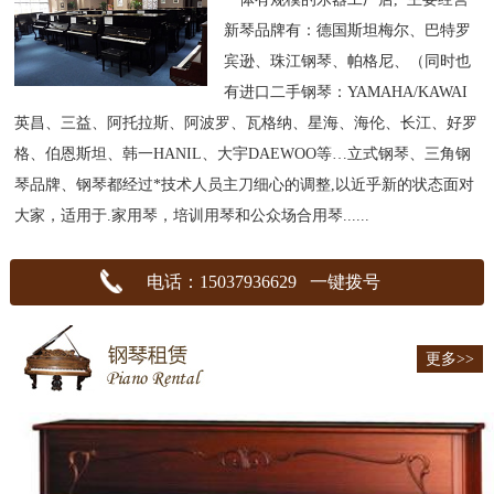
新琴品牌有：德国斯坦梅尔、巴特罗
宾逊、珠江钢琴、帕格尼、（同时也
有进口二手钢琴：YAMAHA/KAWAI
英昌、三益、阿托拉斯、阿波罗、瓦格纳、星海、海伦、长江、好罗
格、伯恩斯坦、韩一HANIL、大宇DAEWOO等…立式钢琴、三角钢
琴品牌、钢琴都经过*技术人员主刀细心的调整,以近乎新的状态面对
大家，适用于.家用琴，培训用琴和公众场合用琴......
电话：15037936629 一键拨号
更多>>