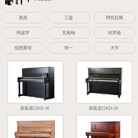
英昌
三益
阿托拉斯
阿波罗
瓦格纳
好罗格
伯恩斯坦
韩一
大宇
原装进口KD-30
原装进口KD-20